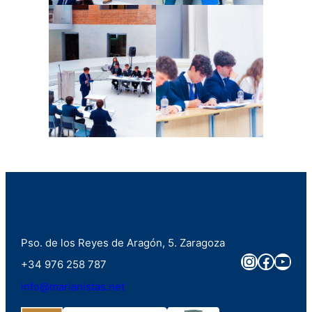
Pso. de los Reyes de Aragón, 5. Zaragoza
Instagra
Faceb
You
+34 976 258 787
info@marianistas.net