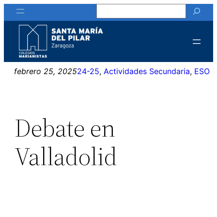
Buscar
Saltar
al
contenido
febrero 25, 2025
24-25
, 
Actividades Secundaria
, 
ESO
Debate en
Valladolid