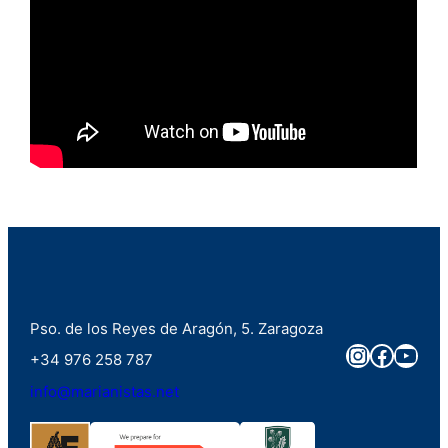
Pso. de los Reyes de Aragón, 5. Zaragoza
Instagra
Faceb
You
+34 976 258 787
info@marianistas.net