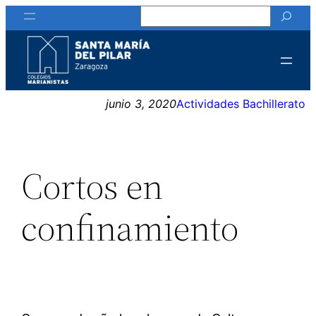
Buscar
Saltar
al
contenido
junio 3, 2020
Actividades Bachillerato
Cortos en
confinamiento