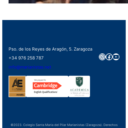
Pso. de los Reyes de Aragón, 5. Zaragoza
Instagra
Faceb
You
+34 976 258 787
info@marianistas.net
©2023. Colegio Santa Maria del Pilar Marianistas (Zaragoza). Derechos