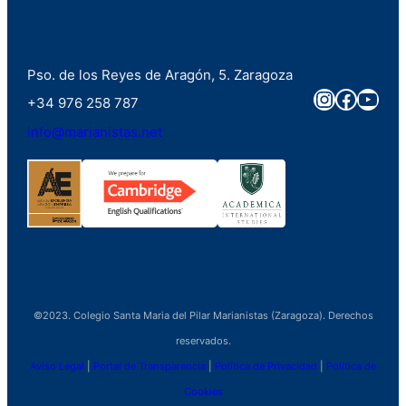
Pso. de los Reyes de Aragón, 5. Zaragoza
Instagra
Faceb
You
+34 976 258 787
info@marianistas.net
©2023. Colegio Santa Maria del Pilar Marianistas (Zaragoza). Derechos
reservados.
Aviso Legal
|
Portal de Transparencia
|
Política de Privacidad
|
Política de
Cookies