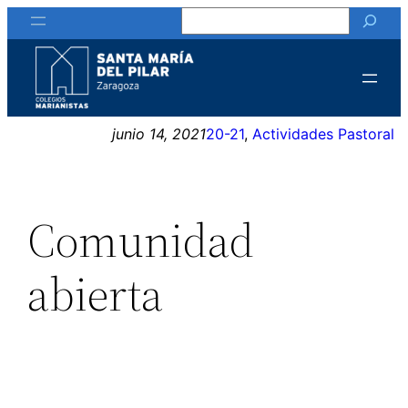
Buscar
Saltar
al
contenido
junio 14, 2021
20-21
, 
Actividades Pastoral
Comunidad
abierta