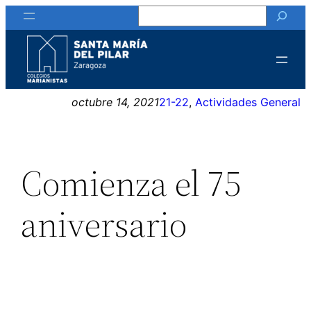
Buscar
Saltar
al
contenido
octubre 14, 2021
21-22
, 
Actividades General
Comienza el 75
aniversario