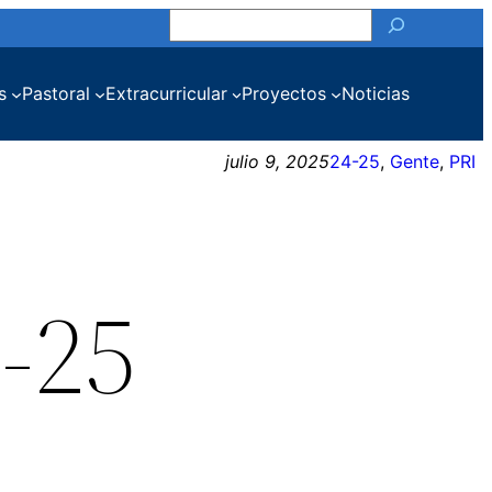
Buscar
s
Pastoral
Extracurricular
Proyectos
Noticias
julio 9, 2025
24-25
, 
Gente
, 
PRI
4-25