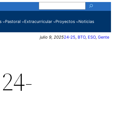
Buscar
s
Pastoral
Extracurricular
Proyectos
Noticias
julio 9, 2025
24-25
, 
BTO
, 
ESO
, 
Gente
24-