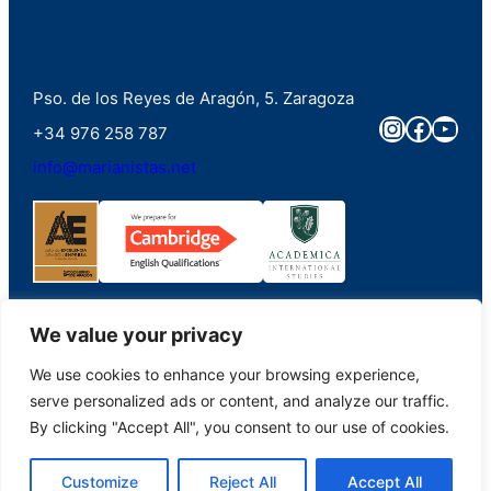
Pso. de los Reyes de Aragón, 5. Zaragoza
Instagra
Faceb
You
+34 976 258 787
info@marianistas.net
We value your privacy
We use cookies to enhance your browsing experience,
©2023. Colegio Santa Maria del Pilar Marianistas (Zaragoza). Derechos
serve personalized ads or content, and analyze our traffic.
reservados.
By clicking "Accept All", you consent to our use of cookies.
Aviso Legal
|
Portal de Transparencia
|
Política de Privacidad
|
Política de
Customize
Reject All
Accept All
Cookies