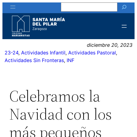
Buscar
Saltar
al
contenido
diciembre 20, 2023
23-24
, 
Actividades Infantil
, 
Actividades Pastoral
, 
Actividades Sin Fronteras
, 
INF
Celebramos la
Navidad con los
más pequeños