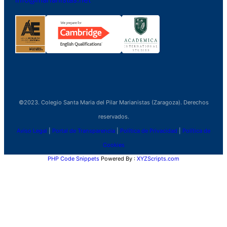
©2023. Colegio Santa Maria del Pilar Marianistas (Zaragoza). Derechos
reservados.
Aviso Legal
|
Portal de Transparencia
|
Política de Privacidad
|
Política de
Cookies
PHP Code Snippets
Powered By :
XYZScripts.com