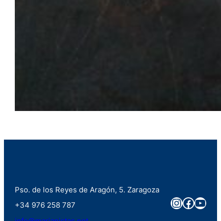
Pso. de los Reyes de Aragón, 5. Zaragoza
Instagra
Faceb
You
+34 976 258 787
info@marianistas.net