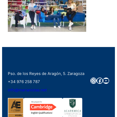
Pso. de los Reyes de Aragón, 5. Zaragoza
Instagra
Faceb
You
+34 976 258 787
info@marianistas.net