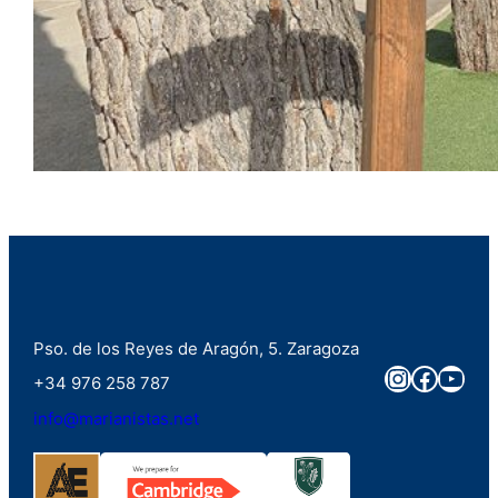
Pso. de los Reyes de Aragón, 5. Zaragoza
Instagra
Faceb
You
+34 976 258 787
info@marianistas.net