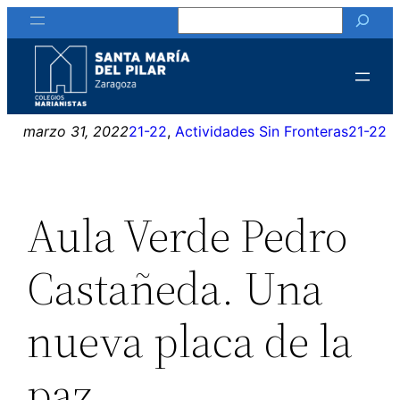
Buscar
Saltar
al
contenido
marzo 31, 2022
21-22
, 
Actividades Sin Fronteras
21-22
Aula Verde Pedro
Castañeda. Una
nueva placa de la
paz