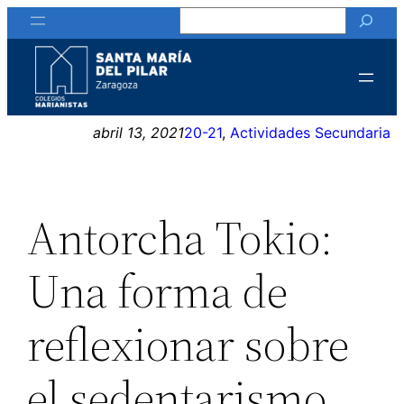
Buscar
Saltar
al
contenido
abril 13, 2021
20-21
, 
Actividades Secundaria
Antorcha Tokio:
Una forma de
reflexionar sobre
el sedentarismo