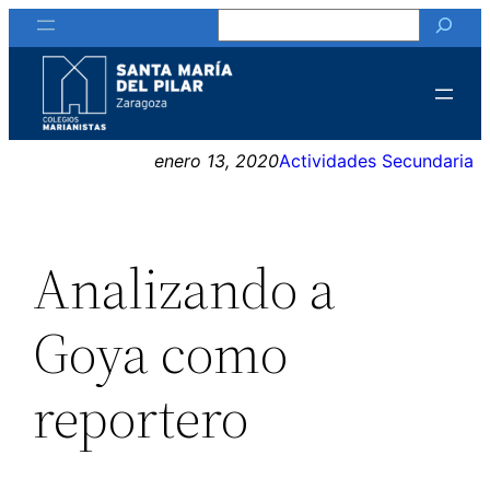
Buscar
Saltar
al
contenido
enero 13, 2020
Actividades Secundaria
Analizando a
Goya como
reportero