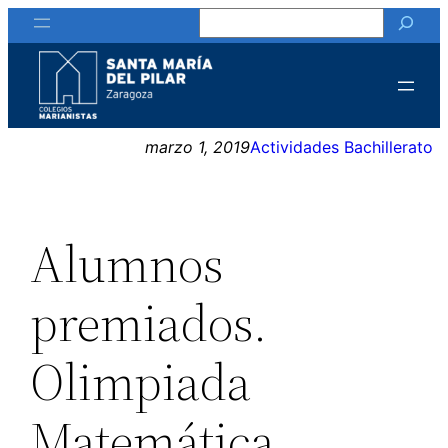
Buscar
Saltar
al
contenido
marzo 1, 2019
Actividades Bachillerato
Alumnos
premiados.
Olimpiada
Matemática