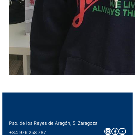
Pso. de los Reyes de Aragón, 5. Zaragoza
Instagra
Faceb
You
+34 976 258 787