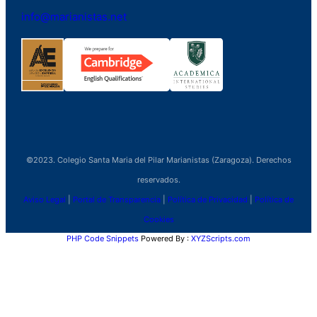
info@marianistas.net
©2023. Colegio Santa Maria del Pilar Marianistas (Zaragoza). Derechos
reservados.
Aviso Legal
|
Portal de Transparencia
|
Política de Privacidad
|
Política de
Cookies
PHP Code Snippets
Powered By :
XYZScripts.com