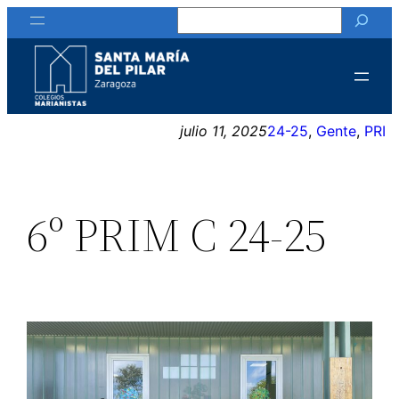
Buscar
Saltar
al
contenido
julio 11, 2025
24-25
, 
Gente
, 
PRI
6º PRIM C 24-25