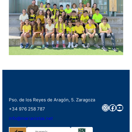
Pso. de los Reyes de Aragón, 5. Zaragoza
Instagra
Faceb
You
+34 976 258 787
info@marianistas.net