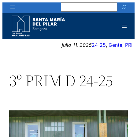
Buscar
Saltar
al
contenido
julio 11, 2025
24-25
, 
Gente
, 
PRI
3º PRIM D 24-25