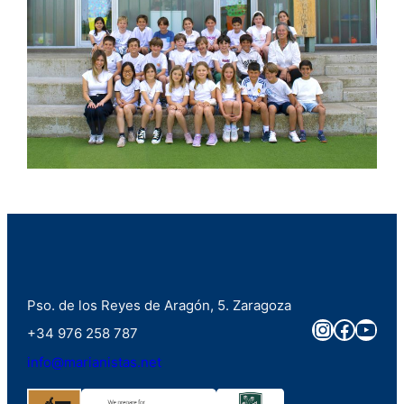
Pso. de los Reyes de Aragón, 5. Zaragoza
Instagra
Faceb
You
+34 976 258 787
info@marianistas.net