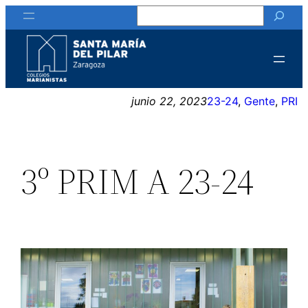
Buscar
Saltar
al
contenido
junio 22, 2023
23-24
, 
Gente
, 
PRI
3º PRIM A 23-24