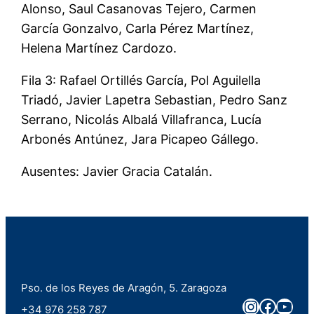
Alonso, Saul Casanovas Tejero, Carmen
García Gonzalvo, Carla Pérez Martínez,
Helena Martínez Cardozo.
Fila 3: Rafael Ortillés García, Pol Aguilella
Triadó, Javier Lapetra Sebastian, Pedro Sanz
Serrano, Nicolás Albalá Villafranca, Lucía
Arbonés Antúnez, Jara Picapeo Gállego.
Ausentes: Javier Gracia Catalán.
Pso. de los Reyes de Aragón, 5. Zaragoza
Instagra
Faceb
You
+34 976 258 787