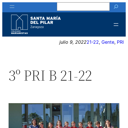
Buscar
Saltar
al
contenido
julio 9, 2022
21-22
, 
Gente
, 
PRI
3º PRI B 21-22