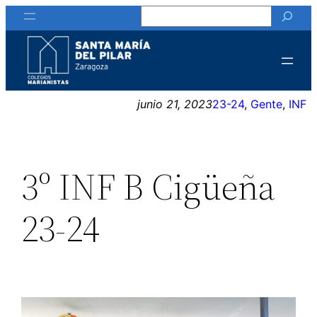
Buscar
Saltar
al
contenido
junio 21, 2023
23-24
, 
Gente
, 
INF
3º INF B Cigüeña
23-24