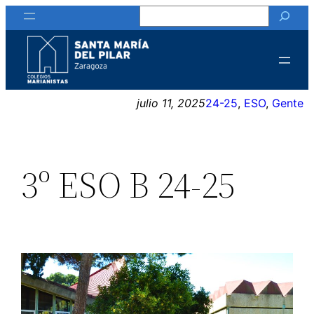
Buscar
Saltar
al
contenido
julio 11, 2025
24-25
, 
ESO
, 
Gente
3º ESO B 24-25