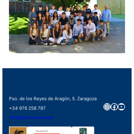
Pso. de los Reyes de Aragón, 5. Zaragoza
Instagra
Faceb
You
+34 976 258 787
info@marianistas.net