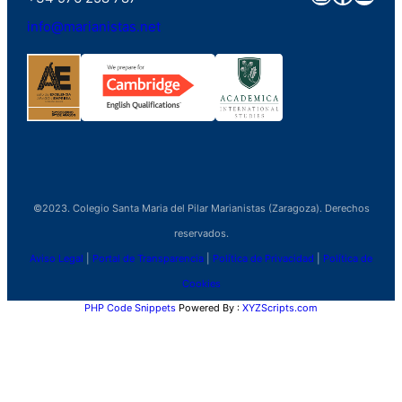
info@marianistas.net
©2023. Colegio Santa Maria del Pilar Marianistas (Zaragoza). Derechos
reservados.
Aviso Legal
|
Portal de Transparencia
|
Política de Privacidad
|
Política de
Cookies
PHP Code Snippets
Powered By :
XYZScripts.com