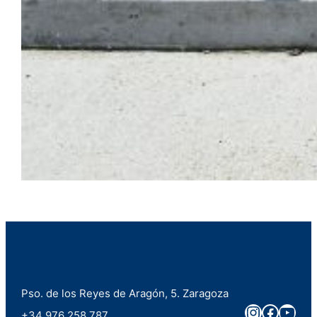
Pso. de los Reyes de Aragón, 5. Zaragoza
Instagra
Faceb
You
+34 976 258 787