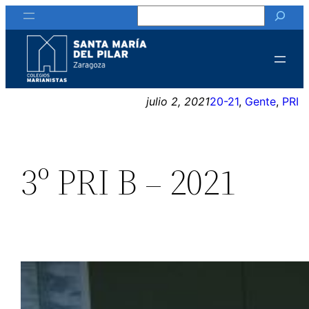
Buscar
Saltar
al
contenido
julio 2, 2021
20-21
, 
Gente
, 
PRI
3º PRI B – 2021