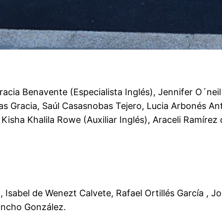
Gracia Benavente (Especialista Inglés), Jennifer O´neil
as Gracia, Saúl Casasnobas Tejero, Lucia Arbonés Ant
sha Khalila Rowe (Auxiliar Inglés), Araceli Ramírez del
l, Isabel de Wenezt Calvete, Rafael Ortillés García ,
ancho González.