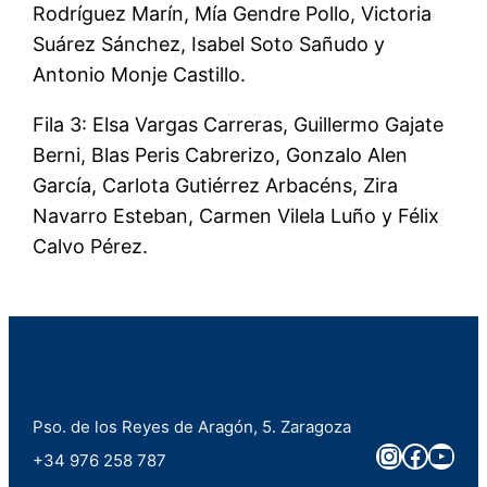
Rodríguez Marín, Mía Gendre Pollo, Victoria
Suárez Sánchez, Isabel Soto Sañudo y
Antonio Monje Castillo.
Fila 3: Elsa Vargas Carreras, Guillermo Gajate
Berni, Blas Peris Cabrerizo, Gonzalo Alen
García, Carlota Gutiérrez Arbacéns, Zira
Navarro Esteban, Carmen Vilela Luño y Félix
Calvo Pérez.
Pso. de los Reyes de Aragón, 5. Zaragoza
Instagra
Faceb
You
+34 976 258 787