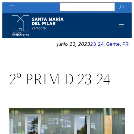
Buscar
Saltar
al
contenido
junio 23, 2023
23-24
, 
Gente
, 
PRI
2º PRIM D 23-24