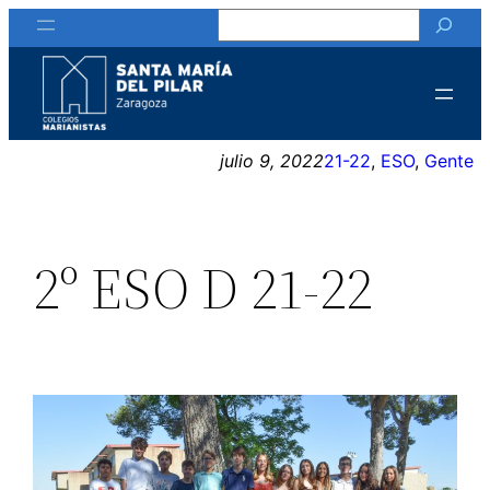
Buscar
Saltar
al
contenido
julio 9, 2022
21-22
, 
ESO
, 
Gente
2º ESO D 21-22