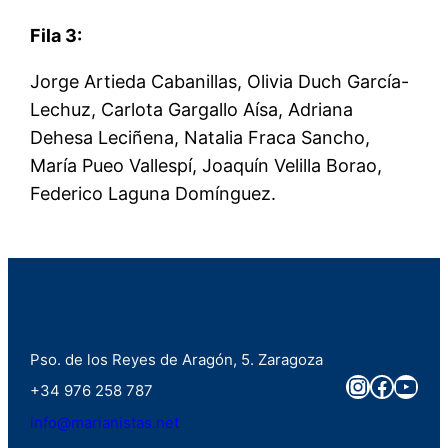
Fila 3:
Jorge Artieda Cabanillas, Olivia Duch García-
Lechuz, Carlota Gargallo Aísa, Adriana
Dehesa Leciñena, Natalia Fraca Sancho,
María Pueo Vallespí, Joaquín Velilla Borao,
Federico Laguna Domínguez.
Pso. de los Reyes de Aragón, 5. Zaragoza
Instagra
Faceb
You
+34 976 258 787
info@marianistas.net