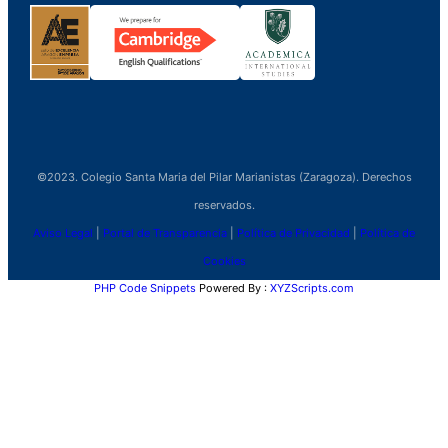
©2023. Colegio Santa Maria del Pilar Marianistas (Zaragoza). Derechos
reservados.
Aviso Legal
|
Portal de Transparencia
|
Política de Privacidad
|
Política de
Cookies
PHP Code Snippets
Powered By :
XYZScripts.com