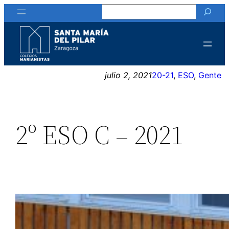
Buscar
Saltar
al
contenido
julio 2, 2021
20-21
, 
ESO
, 
Gente
2º ESO C – 2021