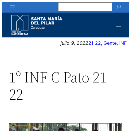
Buscar
Saltar
al
contenido
julio 9, 2022
21-22
, 
Gente
, 
INF
1º INF C Pato 21-
22