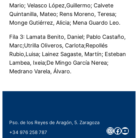
Mario; Velasco López,Guillermo; Calvete
Quintanilla, Mateo; Rens Moreno, Teresa;
Monge Gutiérrez, Alicia; Mena Guardo Leo.
Fila 3: Lamata Benito, Daniel; Pablo Castaño,
Marc;Utrilla Oliveros, Carlota;Repollés
Rubio,Luisa; Lainez Sagaste, Martín; Esteban
Lambea, Ixeia;De Mingo García Nerea;
Medrano Varela, Álvaro.
Pso. de los Reyes de Aragón, 5. Zaragoza
Instagra
Faceb
You
+34 976 258 787