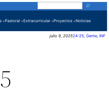
Buscar
s
Pastoral
Extracurricular
Proyectos
Noticias
julio 9, 2025
24-25
, 
Gente
, 
INF
25