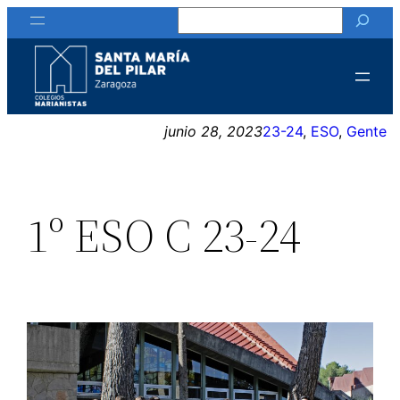
Buscar
Saltar
al
contenido
junio 28, 2023
23-24
, 
ESO
, 
Gente
1º ESO C 23-24