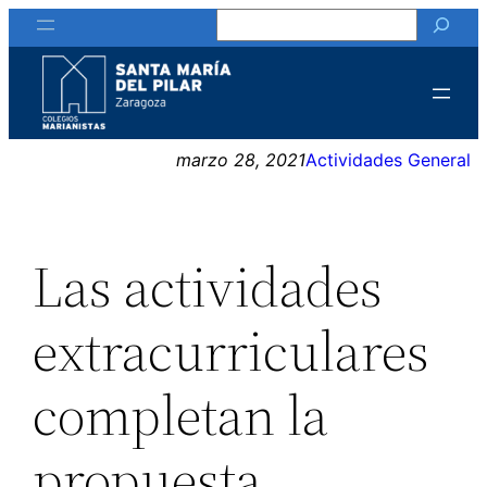
Buscar
Saltar
al
contenido
marzo 28, 2021
Actividades General
Las actividades
extracurriculares
completan la
propuesta