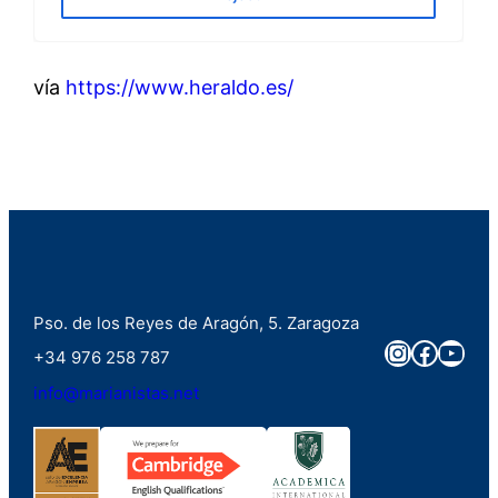
vía
https://www.heraldo.es/
Pso. de los Reyes de Aragón, 5. Zaragoza
Instagra
Faceb
You
+34 976 258 787
info@marianistas.net