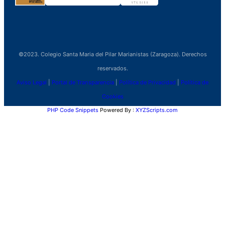
©2023. Colegio Santa Maria del Pilar Marianistas (Zaragoza). Derechos
reservados.
Aviso Legal
|
Portal de Transparencia
|
Política de Privacidad
|
Política de
Cookies
PHP Code Snippets
Powered By :
XYZScripts.com