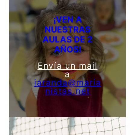
¡VEN A
NUESTRAS
AULAS DE 2
AÑOS!
Envía un mail
a
iaranda@maria
nistas.net