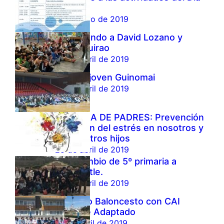
de AM
2 de mayo de 2019
Conociendo a David Lozano y
David Guirao
29 de abril de 2019
Pascua joven Guinomai
26 de abril de 2019
ESCUELA DE PADRES: Prevención
y gestión del estrés en nosotros y
en nuestros hijos
25 de abril de 2019
Intercambio de 5º primaria a
Newcastle.
23 de abril de 2019
Viviendo Baloncesto con CAI
Deporte Adaptado
16 de abril de 2019