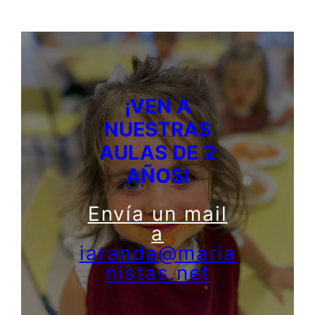
¡VEN A
NUESTRAS
AULAS DE 2
AÑOS!
Envía un mail
a
iaranda@maria
nistas.net