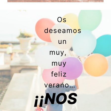
Os
deseamos
un
muy,
muy
feliz
verano…
¡¡NOS