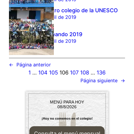
Encuentro colegio de la UNESCO
12 de abril de 2019
Musiqueando 2019
12 de abril de 2019
←
Página anterior
1
…
104
105
106
107
108
…
136
Página siguiente
→
MENÚ PARA HOY
08/8/2026
¡Hoy no comemos en el colegio!
Consulta el menú mensual