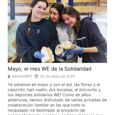
Mayo, el mes WE de la Solidaridad
S
adminSMPZ
20 de mayo de 2024
o
Ya estamos en mayo y con el sol, las flores y el
r
calorcito, han vuelto ¡los bocatas, el bizcocho y
«
,
los deportes solidarios WE! Como en años
c
anteriores, hemos disfrutado de varias jornadas de
N
o
colaboración familiar en las que todo lo
M
recaudado irá destinado al proyecto de
c