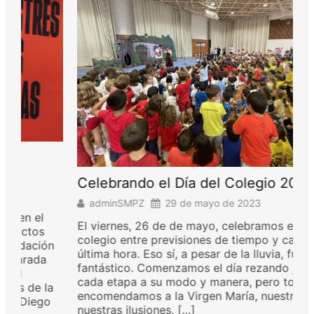
Celebrando el Día del Colegio 2023
adminSMPZ
29 de mayo de 2023
El viernes, 26 de de mayo, celebramos el día del
colegio entre previsiones de tiempo y cambios de
ón
última hora. Eso sí, a pesar de la lluvia, fue un día
fantástico. Comenzamos el día rezando juntos,
cada etapa a su modo y manera, pero todos nos
la
encomendamos a la Virgen María, nuestra madre,
o
nuestras ilusiones, […]