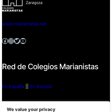
www.marianistas.net
Facebook
Instagram
Twitter
YouTube
Red de Colegios Marianistas
En España
||
En Europa
Compañía de María,
We value your privacy