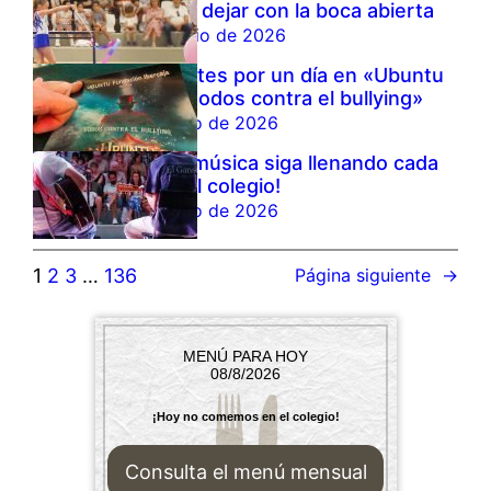
vuelto a dejar con la boca abierta
10 de junio de 2026
Intérpretes por un día en «Ubuntu
Zircus: todos contra el bullying»
9 de junio de 2026
¡Que la música siga llenando cada
lugar del colegio!
8 de junio de 2026
1
2
3
…
136
Página siguiente
→
MENÚ PARA HOY
08/8/2026
¡Hoy no comemos en el colegio!
Consulta el menú mensual