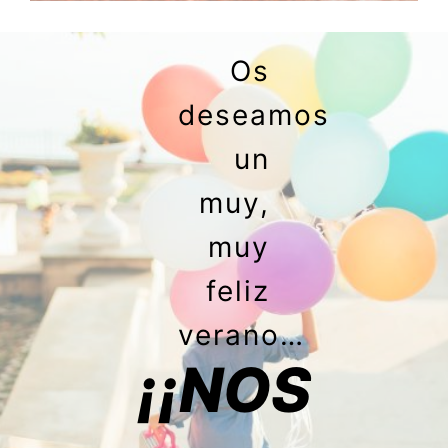
Os
deseamos
un
muy,
muy
feliz
verano…
¡¡NOS