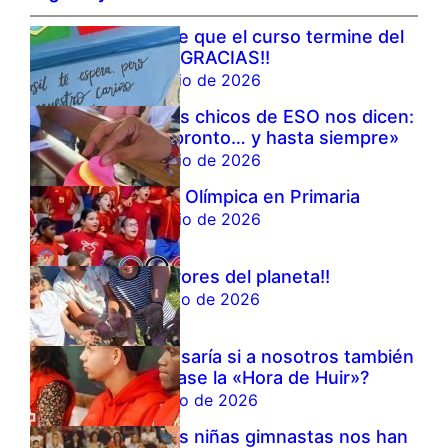
Antes de que el curso termine del
todo…:¡¡GRACIAS!!
19 de junio de 2026
Nuestros chicos de ESO nos dicen:
«hasta pronto… y hasta siempre»
19 de junio de 2026
Semana Olímpica en Primaria
18 de junio de 2026
¡¡Ecohérores del planeta!!
17 de junio de 2026
¿Qué pasaría si a nosotros también
nos llegase la «Hora de Huir»?
11 de junio de 2026
Nuestras niñas gimnastas nos han