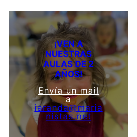
¡VEN A
NUESTRAS
AULAS DE 2
AÑOS!
Envía un mail
a
iaranda@maria
nistas.net