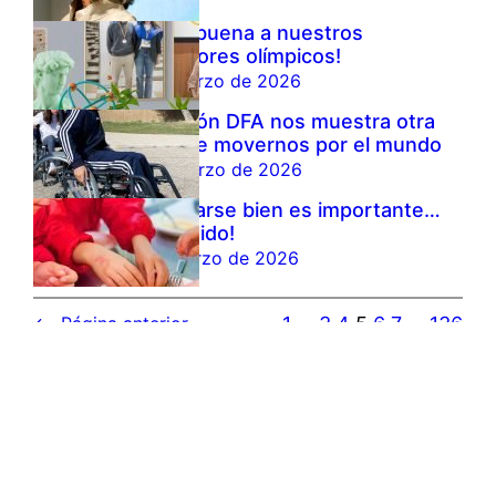
¡Enhorabuena a nuestros
triunfadores olímpicos!
17 de marzo de 2026
Fundación DFA nos muestra otra
forma de movernos por el mundo
13 de marzo de 2026
Alimentarse bien es importante…
¡y divertido!
11 de marzo de 2026
1
…
3
4
5
6
7
…
136
←
Página anterior
Página siguiente
→
MENÚ PARA HOY
07/8/2026
¡Hoy no comemos en el colegio!