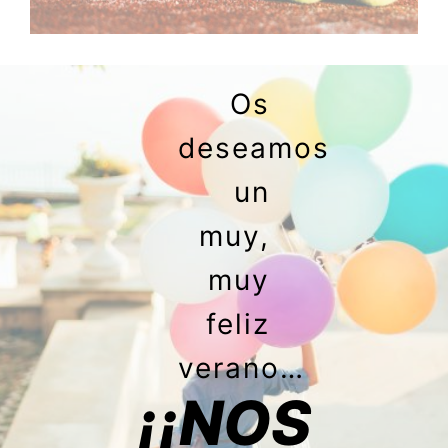
Os
deseamos
un
muy,
muy
feliz
verano…
¡¡NOS