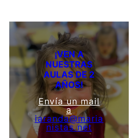
¡VEN A
NUESTRAS
AULAS DE 2
AÑOS!
Envía un mail
a
iaranda@maria
nistas.net